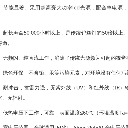
0、节能显著。采用超高亮大功率led光源，配合率电源
。
1、超长寿命50,000小时以上，是传统钨丝灯的50倍以
寿命。
2、无频闪。纯直流工作，消除了传统光源频闪引起的视觉
3、绿色环保。不含铅、汞等污染元素，对环境没有任何污
4、耐冲击，抗雷力强，无紫外线（UV）和红外线（IR
害、无辐射。
5、低热电压下工作，可靠。表面温度≤60℃（环境温度Ta=
6、宽电压范围，全球通用LED灯。85V~ 264VAC全