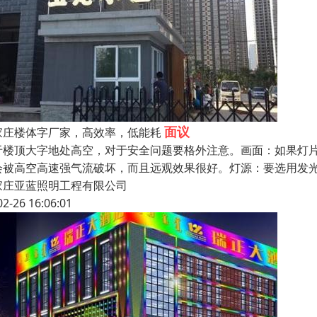
面议
家庄楼体字厂家，高效率，低能耗
于楼顶大字地处高空，对于安全问题要格外注意。画面：如果灯片
会被高空高速强气流破坏，而且远观效果很好。灯源：要选用发光
家庄亚蓝照明工程有限公司
02-26 16:06:01