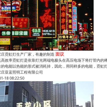
面议
家庄霓虹灯生产厂家，有趣的制造
点高效率霓虹灯是依靠灯光两端电极头在高压电场下将灯管内的
量的电能以热能的形式被消耗掉，因此，用同样多的电能，霓虹灯
家庄亚蓝照明工程有限公司
01-18 08:22:50