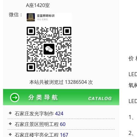
A座1420室
微信：
价
L
本站共被浏览过 13286504 次
氧
L
石家庄发光字制作
424
1
石家庄景区照明工程
60
2
石家庄楼宇亮化工程
167