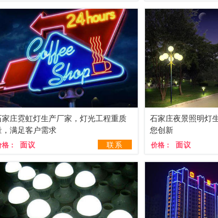
石家庄霓虹灯生产厂家，灯光工程重质
石家庄夜景照明灯
量，满足客户需求
您创新
面议
联系
面议
价格：
价格：