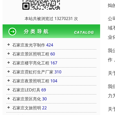
灿
公
本站共被浏览过 13270231 次
域
业
石家庄发光字制作
424
我
石家庄景区照明工程
60
作
石家庄楼宇亮化工程
167
石家庄霓虹灯生产厂家
310
关
石家庄夜景照明工程
104
我
石家庄LED灯具
69
力
石家庄景区亮化
30
石家庄文旅照明
22
关