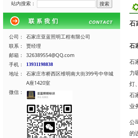
站内搜索：
石
公司：
石家庄亚蓝照明工程有限公司
石
联系：
贾经理
邮箱：
326389554@QQ.com
石
手机：
13931198838
力
地址：
石家庄市桥西区维明南大街399号中华城
A座1420室
灯
微信：
石
业
公
的