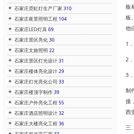
板
石家庄霓虹灯生产厂家
310
板
石家庄夜景照明工程
104
他
石家庄LED灯具
69
石家庄景区亮化
30
1
石家庄文旅照明
22
2
石家庄景区灯光设计
31
石家庄楼体亮化设计
29
3
石家庄灯光亮化公司
33
制
石家庄楼顶字制作
39
接
石家庄户外亮化工程
55
西
石家庄酒店照明设计
32
石家庄大楼亮化工程
36
三