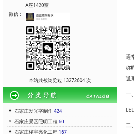
A座1420室
微信：
通
称
弧
本站共被浏览过 13272604 次
一
L
石家庄发光字制作
424
石家庄景区照明工程
60
二
石家庄楼宇亮化工程
167