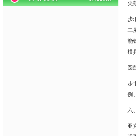
尖
步
二
能
模
圆
步
例
六
亚