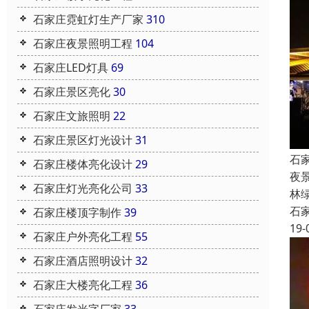
石家庄霓虹灯生产厂家
310
石家庄夜景照明工程
104
石家庄LED灯具
69
石家庄景区亮化
30
石家庄文旅照明
22
石家庄景区灯光设计
31
石
石家庄楼体亮化设计
29
夜
石家庄灯光亮化公司
33
林
石
石家庄楼顶字制作
39
19-
石家庄户外亮化工程
55
石家庄酒店照明设计
32
石家庄大楼亮化工程
36