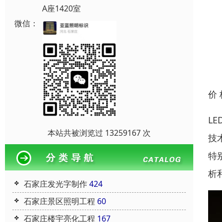
A座1420室
微信：
价
L
本站共被浏览过 13259167 次
技
特
析
石家庄发光字制作
424
石家庄景区照明工程
60
石家庄楼宇亮化工程
167