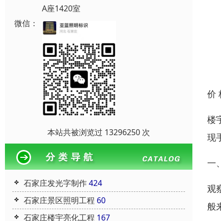
A座1420室
微信：
价
楼
本站共被浏览过 13296250 次
现
一
石家庄发光字制作
424
观
石家庄景区照明工程
60
般
石家庄楼宇亮化工程
167