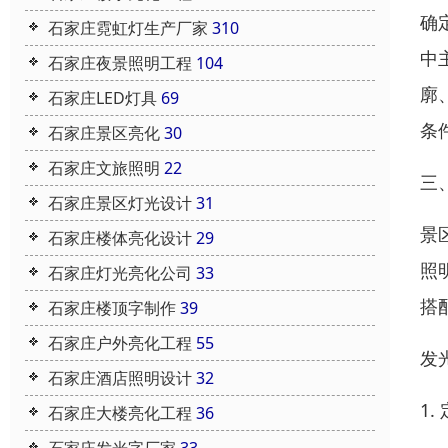
确
石家庄霓虹灯生产厂家
310
中
石家庄夜景照明工程
104
廓
石家庄LED灯具
69
条
石家庄景区亮化
30
石家庄文旅照明
22
三
石家庄景区灯光设计
31
景
石家庄楼体亮化设计
29
照
石家庄灯光亮化公司
33
搭
石家庄楼顶字制作
39
石家庄户外亮化工程
55
发
石家庄酒店照明设计
32
1
石家庄大楼亮化工程
36