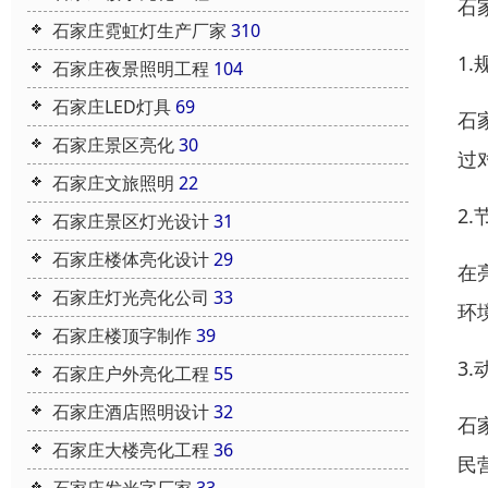
石
石家庄霓虹灯生产厂家
310
1
石家庄夜景照明工程
104
石家庄LED灯具
69
石
石家庄景区亮化
30
过
石家庄文旅照明
22
2
石家庄景区灯光设计
31
石家庄楼体亮化设计
29
在
石家庄灯光亮化公司
33
环
石家庄楼顶字制作
39
3
石家庄户外亮化工程
55
石家庄酒店照明设计
32
石
石家庄大楼亮化工程
36
民