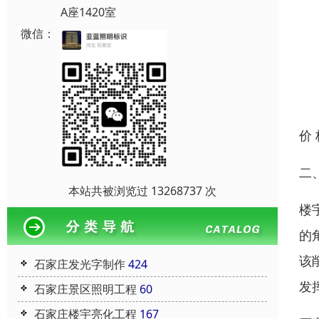
A座1420室
微信：
价
二
本站共被浏览过 13268737 次
楼
的
该
石家庄发光字制作
424
发
石家庄景区照明工程
60
石家庄楼宇亮化工程
167